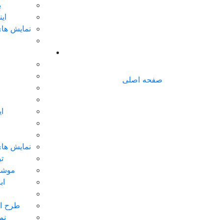
ب
ای
نمایش های
صفحه اصلی
ا
نمایش های
تی
موشن
اب
طرح ای
نم