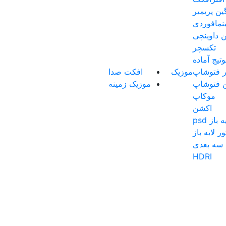
گین پریمیر
نمافوردی
ن داوینچی
تکسچر
تیج آماده
ار فتوشاپ
موزیک
افکت صدا
ن فتوشاپ
موزیک زمینه
موکاپ
اکشن
باز psd
ر لایه باز
سه بعدی
HDRI