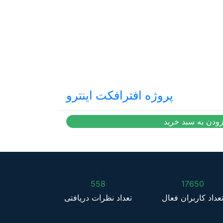
پروژه افترافکت اینترو
14,500
تومان
زودن به سبد خرید
558
17650
عداد کاربران فعال
تعداد نظرات دریافتی