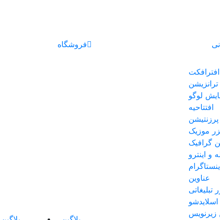
نی
فروشگاه
افترافکت
ترانزیشن
ایش لوگو
افتتاحیه
پرزنتیشن
یزر موزیک
 گرافیک
ه و اینترو
نستاگرام
عناوین
ر تبلیغاتی
اسلایدشو
 زیرنویس
پلاگین
پلاگین