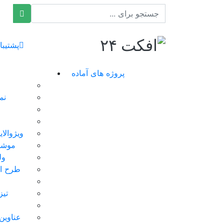
افکت ۲۴
پشتیبا
پروژه های آماده
نم
ویژوالا
موشن
ول
طرح ای
تیز
عناوین