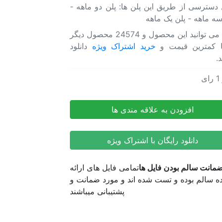
 دسترسی از طریق این پلن ها: پلن دو ماهه -
استوری
سه ماهه - پلن یک ماهه
اینستاگرام
2
شما می توانید این محصول و 24574 محصول دیگر
در
ا کمترین قیمت و
خرید اشتراک ویژه
دانلود
1
د.
عدد
1
رای
 افترافکت استوری اینستاگرام 2 در 1
 افترافکت استوری اینستاگرام 2 در 1
افزودن به علاقه مندی ها
دانلود رایگان با اشتراک ویژه
مانت سالم بودن فایل ها
تمامی فایل های ارائه
 سالم بوده و تست شده اند و مورد ضمانت و
پشتیبانی میباشند