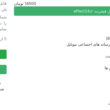
قابل
14500 تومان
پلن 
ل فشرده:
effect24.ir
را ب
نمایی
5
از
پروژه
پروژه
ت.
ض
شده
.