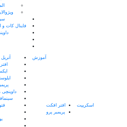
الم
ویژوالا
سین
فاینال کات و 
داوین
آموزش
آنریل 
افتر
ایک
ایلوست
پریمی
داوینچی ر
سینماف
اسکریپت
افتر افکت
فت
پریمیر پرو
یو