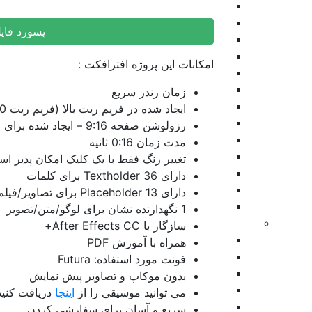
پرزنتیشن
ویژوالایزر موزیک
پسورد فای
موشن گرافیک
وله و اینترو
امکانات این پروژه افترافکت :
طرح اینستاگرام
عناوین
زمان رندر سریع
تیزر تبلیغاتی
ایجاد شده در فریم ریت بالا (فریم ریت 60)
اسلایدشو
رزولوشن صفحه 9:16 – ایجاد شده برای رسانه های اجتماعی موبایل
عناوین زیرنویس
مدت زمان 0:16 ثانیه
برودکست
تغییر رنگ فقط با یک کلیک امکان پذیر اس
اینفوگرافیک
دارای 36 Textholder برای کلمات
نمایش های ویدیویی
دارای 13 Placeholder برای تصاویر/فیلم ها
المنت
1 نگهدارنده نشان برای لوگو/متن/تصویر
پریمیر
سازگار با After Effects CC+
بازگشت
همراه با آموزش PDF
ترانزیشن
فونت مورد استفاده: Futura
اسلایدشو
بدون موکاپ و تصاویر پیش نمایش
پرزنتیشن
می توانید موسیقی را از
اینجا
دریافت کنید
افتتاحیه
سریع و آسان برای سفارشی کردن