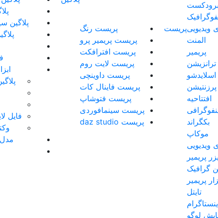
رودکست
پلا
نفوگرافیک
پلاگین سی
 ویدیویی
پریست
پریست رنگ
پلاگی
المنت
پریست پریمیر پرو
پریمیر
پریست افترافکت
فو
ترانزیشن
پریست لایت روم
ابز
اسلایدشو
پریست داوینچی
پلاگی
پرزنتیشن
پریست فاینال کات
افتتاحیه
پریست فتوشاپ
ینفوگرافی
پریست سینمافوردی
فایل لایه 
بکگراند
پریست daz studio
وکتو
موکاپ
مدل 
 ویدیویی
زر پریمیر
 گرافیک
زار پریمیر
تایتل
نستاگرام
ایش لوگو