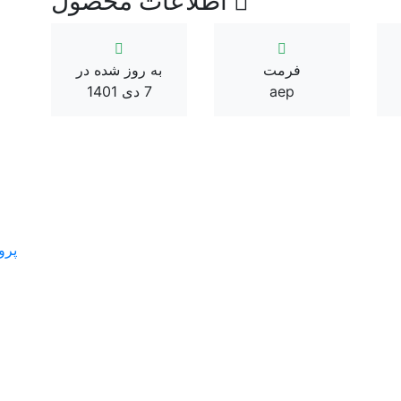
اطلاعات محصول
فرمت
به روز شده در
aep
7 دی 1401
پرو