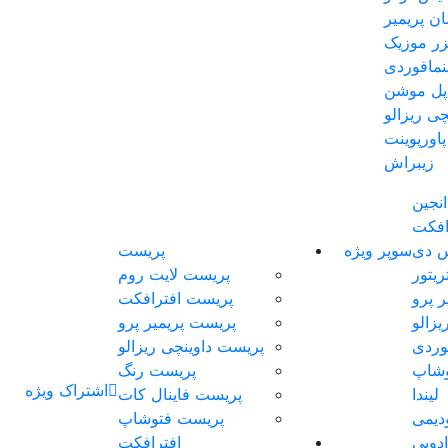
ان پریمیر
یزر موزیک
مافوردی
اپل موشن
چی ریزالو
پاورپوینت
زیبراش
انجین
افکت
س دی
سوپر ویژه
پریست
ریتور
پریست لایت روم
ر پرو
پریست افترافکت
یزالو
پریست پریمیر پرو
وردی
پریست داوینچی ریزالو
وشاپ
پریست رنگ
اشتراک ویژه
لیندا
پریست فاینال کات
دیمی
پریست فتوشاپ
ادوبی
افترافکت