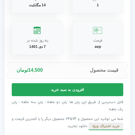
1
14 مگابایت
فرمت
به روز شده در
aep
7 دی 1401
قیمت محصول
14,500
تومان
پروژه
افزودن به سبد خرید
افترافکت
استوری
قابل دسترسی از طریق این پلن ها: پلن دو ماهه - پلن سه ماهه - پلن
های
یک ماهه
تایپوگرافی
شما می توانید این محصول و 24574 محصول دیگر را با کمترین قیمت و
اینستاگرام
خرید اشتراک ویژه
دانلود نمایید.
عدد