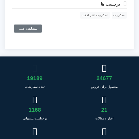
برچسب ها
اسکریپت
اسکریپت افتر افکت
مشاهده همه
19189
24677
محصول برای فروش
تعداد سفارشات
1168
21
اخبار و مقالات
درخواست پشتیبانی