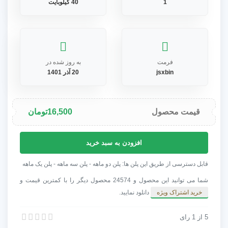
1
40 کیلوبایت
فرمت
به روز شده در
jsxbin
20 آذر 1401
قیمت محصول
16,500
تومان
اسکریپت
افزودن به سبد خرید
Link
IT
قابل دسترسی از طریق این پلن ها: پلن دو ماهه - پلن سه ماهه - پلن یک ماهه
ساخت
شما می توانید این محصول و 24574 محصول دیگر را با کمترین قیمت و
کنترلر
خرید اشتراک ویژه
دانلود نمایید.
در
افترافکت
5
از
1
اسکریپت Link IT ساخت کنترلر در افترافکت به همراه کرک
رای
به