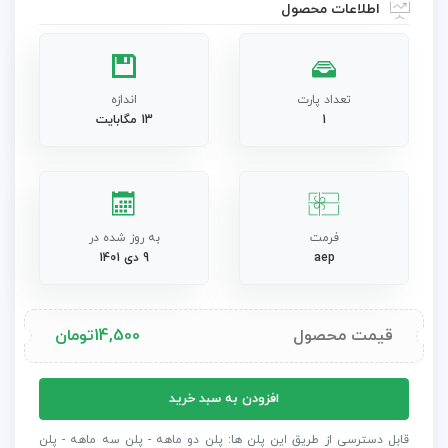
اطلاعات محصول
تعداد پارت
اندازه
1
13 مگابایت
فرمت
به روز شده در
aep
9 دی 1401
قیمت محصول
14,500
تومان
پروژه
افزودن به سبد خرید
افترافکت
اسلایدشو
قابل دسترسی از طریق این پلن ها: پلن دو ماهه - پلن سه ماهه - پلن