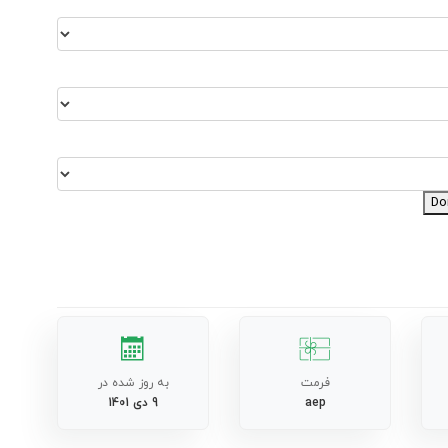
Do
فرمت
به روز شده در
aep
9 دی 1401