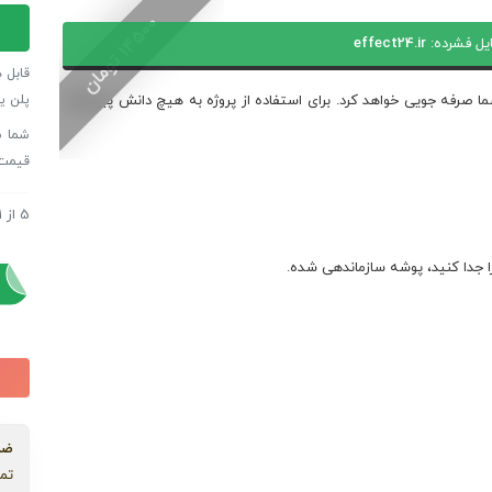
پروژه
0
یل فشرده:
effect24.ir
افترا
1
4
5
0
ت
و
م
ا
ن
اسلای
قابل 
تایپو
پلن ی
 صرفه جویی خواهد کرد. برای استفاده از پروژه به هیچ دانش پیشرفته
-
بخش
قیمت
های
مینیم
5
از
1
پروژه
-
پروژه
نسخه
ا جدا کنید، پوشه سازماندهی شده.
0.3
عدد
ضم
تما