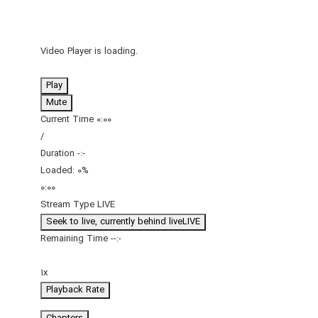
Video Player is loading.
Play
Mute
Current Time
0:00
/
Duration
-:-
Loaded
:
0%
0:00
Stream Type
LIVE
Seek to live, currently behind live
LIVE
Remaining Time
-
-:-
1x
Playback Rate