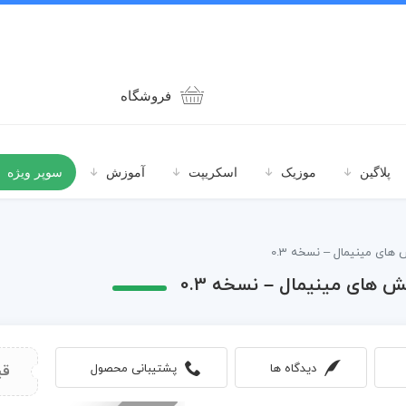
فروشگاه
پلاگین
موزیک
اسکریپت
آموزش
سوپر ویژه
 های مینیمال – نسخه 0.3
ش های مینیمال – نسخه 0.3
دیدگاه ها
پشتیبانی محصول
قی