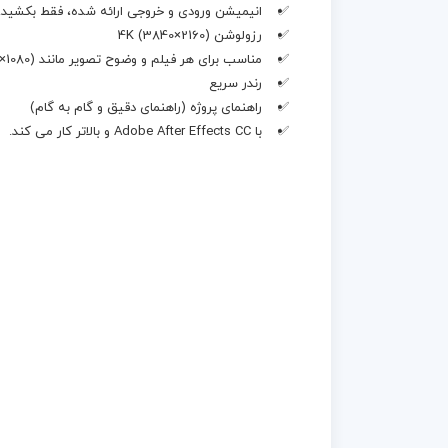
انیمیشن ورودی و خروجی ارائه شده، فقط بکشید.
رزولوشن 4K (3840×2160)
مناسب برای هر فیلم و وضوح تصویر مانند 540p، 720p، 1080p (1920×1080) و 2K
رندر سریع
راهنمای پروژه (راهنمای دقیق و گام به گام)
با Adobe After Effects CC و بالاتر کار می کند.