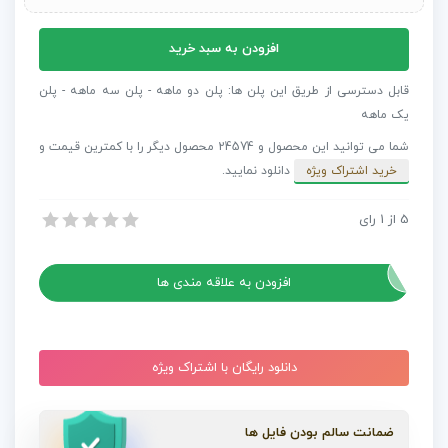
پروژه
افزودن به سبد خرید
افترافکت
پیام
قابل دسترسی از طریق این پلن ها: پلن دو ماهه - پلن سه ماهه - پلن
تبریک
یک ماهه
جشن
شما می توانید این محصول و 24574 محصول دیگر را با کمترین قیمت و
MoGraph
خرید اشتراک ویژه
دانلود نمایید.
عدد
5
از
1
رای
پروژه افترافکت پیام تبریک جشن MoGraph
پروژه افترافکت پیام تبریک جشن MoGraph
افزودن به علاقه مندی ها
دانلود رایگان با اشتراک ویژه
ضمانت سالم بودن فایل ها