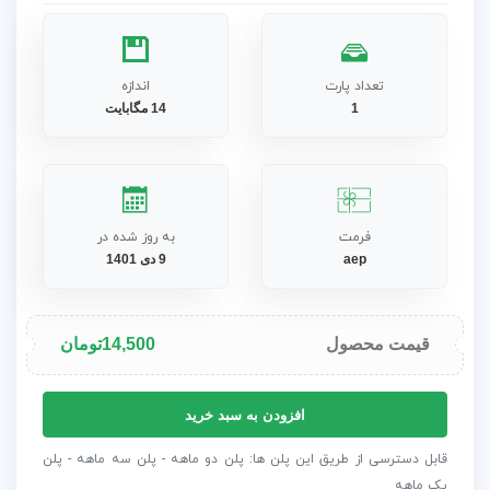
تعداد پارت
اندازه
1
14 مگابایت
فرمت
به روز شده در
aep
9 دی 1401
قیمت محصول
14,500
تومان
پروژه
افزودن به سبد خرید
افترافکت
اسلایدشو
قابل دسترسی از طریق این پلن ها: پلن دو ماهه - پلن سه ماهه - پلن
عکس
یک ماهه