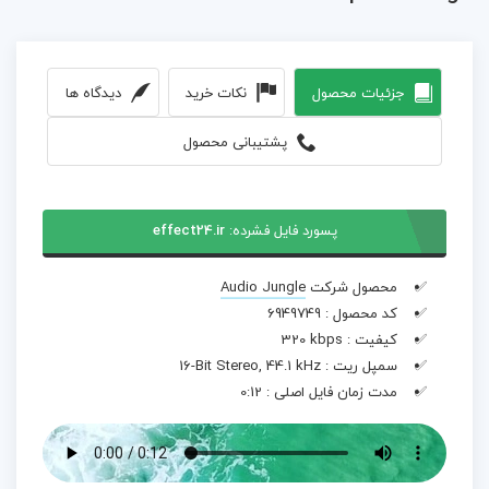
جزئیات محصول
نکات خرید
دیدگاه ها
پشتیبانی محصول
پسورد فایل فشرده:
effect24.ir
محصول شرکت
Audio Jungle
کد محصول :
6949749
کیفیت :
320 kbps
سمپل ریت :
16-Bit Stereo, 44.1 kHz
مدت زمان فایل اصلی :
0:12