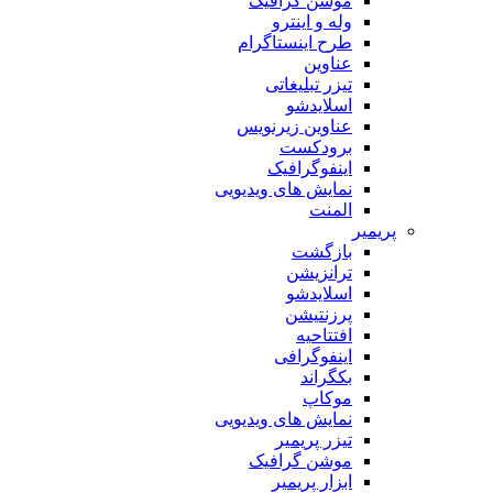
موشن گرافیک
وله و اینترو
طرح اینستاگرام
عناوین
تیزر تبلیغاتی
اسلایدشو
عناوین زیرنویس
برودکست
اینفوگرافیک
نمایش های ویدیویی
المنت
پریمیر
بازگشت
ترانزیشن
اسلایدشو
پرزنتیشن
افتتاحیه
اینفوگرافی
بکگراند
موکاپ
نمایش های ویدیویی
تیزر پریمیر
موشن گرافیک
ابزار پریمیر