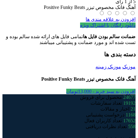
5
از
1
رای
عدد
آهنگ فانک مخصوص تیزر Positive Funky Beats
افزودن به علاقه مندی ها
دانلود رایگان با اشتراک ویژه
ضمانت سالم بودن فایل ها
تمامی فایل های ارائه شده سالم بوده و
تست شده اند و مورد ضمانت و پشتیبانی میباشند
دسته بندی ها
موزیک
موزیک زمینه
آهنگ فانک مخصوص تیزر Positive Funky Beats
افزودن به سبد خرید -
13,000
تومان
24677
محصول برای فروش
19192
تعداد سفارشات
21
اخبار و مقالات
1168
درخواست پشتیبانی
17652
تعداد کاربران فعال
558
تعداد نظرات دریافتی