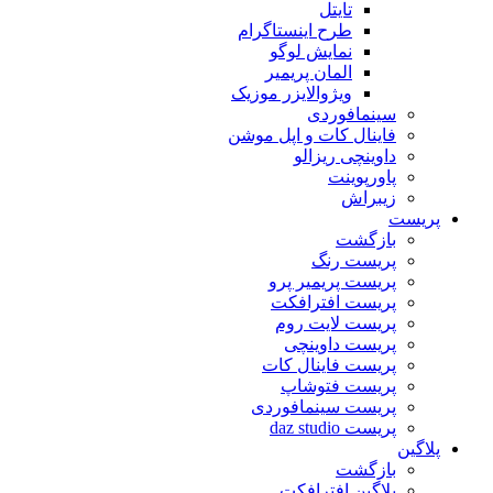
تایتل
طرح اینستاگرام
نمایش لوگو
المان پریمیر
ویژوالایزر موزیک
سینمافوردی
فاینال کات و اپل موشن
داوینچی ریزالو
پاورپوینت
زیبراش
پریست
بازگشت
پریست رنگ
پریست پریمیر پرو
پریست افترافکت
پریست لایت روم
پریست داوینچی
پریست فاینال کات
پریست فتوشاپ
پریست سینمافوردی
پریست daz studio
پلاگین
بازگشت
پلاگین افترافکت