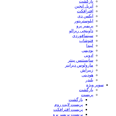
بازگشت
آنریل انجین
افترافکت
ایکس دی
ایلوستریتور
پریمیر پرو
داوینچی ریزالو
سینمافوردی
فتوشاپ
لیندا
یودیمی
ادوبی
سابستنس پینتر
مارولوس دیزاینر
زیبراش
هودینی
بلندر
سوپر ویژه
بازگشت
پریست
بازگشت
پریست لایت روم
پریست افترافکت
پریست پریمیر پرو