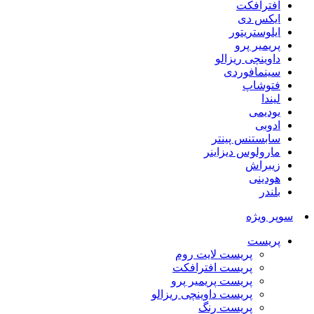
افترافکت
ایکس دی
ایلوستریتور
پریمیر پرو
داوینچی ریزالو
سینمافوردی
فتوشاپ
لیندا
یودیمی
ادوبی
سابستنس پینتر
مارولوس دیزاینر
زیبراش
هودینی
بلندر
سوپر ویژه
پریست
پریست لایت روم
پریست افترافکت
پریست پریمیر پرو
پریست داوینچی ریزالو
پریست رنگ