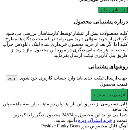
درباره پشتیبانی محصول
کلیه محصولات پیش از انتشار توسط کارشناسان بررسی می شود
اگر قبل از خرید سؤالی دارید می توانید در قسمت دیدگاه ها مطرح
کنید اما اگر بعد از خرید محصول خریداری شده لینک دانلودش خراب
است یا به هر پشتیبانی دیگری در مورد این محصول نیاز دارید از
طریق پنل کاربری تیکت ارسال بفرمایید.
روشهای پشتیبانی
جهت ارسال تیکت جدید باید وارد حساب کاربری خود شوید.
ورود
قیمت محصول
13,000
تومان
آهنگ
افزودن به سبد خرید
فانک
قابل دسترسی از طریق این پلن ها: پلن دو ماهه - پلن سه ماهه - پلن
مخصوص
یک ماهه
تیزر
شما می توانید این محصول و 24574 محصول دیگر را با کمترین
Positive
قیمت و
خرید اشتراک ویژه
دانلود نمایید.
Funky
آهنگ فانک مخصوص تیزر Positive Funky Beats
Beats