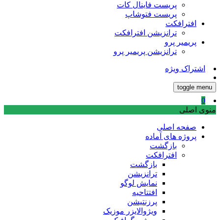
پریست فاینال کات
پریست فتوشاپ
افترافکت
ترانزیشن افترافکت
پریمیر پرو
ترانزیشن پریمیر پرو
اشتراک ویژه
toggle menu
0
منوی اصلی
صفحه اصلی
پروژه های آماده
بازگشت
افترافکت
بازگشت
ترانزیشن
نمایش لوگو
افتتاحیه
پرزنتیشن
ویژوالایزر موزیک