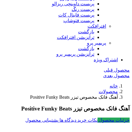
پریست داوینچی ریزالو
پریست رنگ
پریست فاینال کات
پریست فتوشاپ
افترافکت
بازگشت
ترانزیشن افترافکت
پریمیر پرو
بازگشت
ترانزیشن پریمیر پرو
اشتراک ویژه
محصول قبلی
محصول بعدی
خانه
محصولات
آهنگ فانک مخصوص تیزر Positive Funky Beats
آهنگ فانک مخصوص تیزر Positive Funky Beats
جزئیات محصول
نکات خرید
دیدگاه ها
پشتیبانی محصول