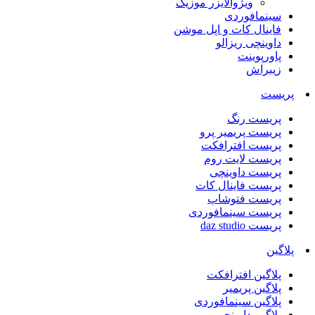
ویژوالایزر موزیک
سینمافوردی
فاینال کات و اپل موشن
داوینچی ریزالو
پاورپوینت
زیبراش
پریست
پریست رنگ
پریست پریمیر پرو
پریست افترافکت
پریست لایت روم
پریست داوینچی
پریست فاینال کات
پریست فتوشاپ
پریست سینمافوردی
پریست daz studio
پلاگین
پلاگین افترافکت
پلاگین پریمیر
پلاگین سینمافوردی
پلاگین داوینچی