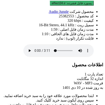
پسورد فایل فشرده:
effect24.ir
محصول شرکت
Audio Jungle
کد محصول :
25382553
کیفیت :
320 kbps
سمپل ریت :
16-Bit Stereo, 44.1 kHz
مدت زمان فایل اصلی :
1:59
مدت زمان فایل های الحاقی :
1:10
قابلت تکرار (لوپ) :
ندارد
اطلاعات محصول
تعداد پارت
1
اندازه
32 مگابایت
فرمت
WAV - MP3
به روز شده در
10 دی 1401
ابتدا محصولات مورد علاقه خود را به سبد خرید اضافه نمایید.
سپس روی آیکون سبد خرید کلیک کنید.
محصولات داخل سبد خرید و مجموع مبلغ قابل پرداخت در