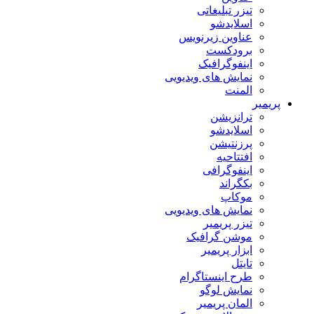
تیزر تبلیغاتی
اسلایدشو
عناوین زیرنویس
برودکست
اینفوگرافیک
نمایش های ویدیویی
المنت
پریمیر
ترانزیشن
اسلایدشو
پرزنتیشن
افتتاحیه
اینفوگرافی
بکگراند
موکاپ
نمایش های ویدیویی
تیزر پریمیر
موشن گرافیک
ابزار پریمیر
تایتل
طرح اینستاگرام
نمایش لوگو
المان پریمیر