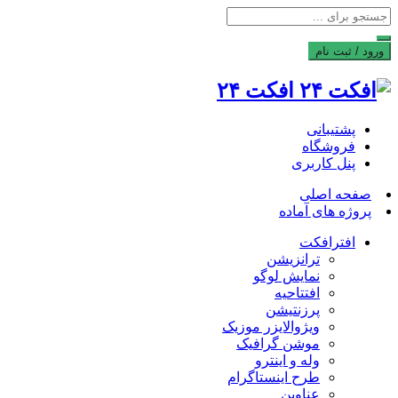
ورود / ثبت نام
افکت ۲۴
پشتیبانی
فروشگاه
پنل کاربری
صفحه اصلی
پروژه های آماده
افترافکت
ترانزیشن
نمایش لوگو
افتتاحیه
پرزنتیشن
ویژوالایزر موزیک
موشن گرافیک
وله و اینترو
طرح اینستاگرام
عناوین