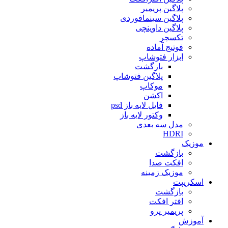
پلاگین پریمیر
پلاگین سینمافوردی
پلاگین داوینچی
تکسچر
فوتیج آماده
ابزار فتوشاپ
بازگشت
پلاگین فتوشاپ
موکاپ
اکشن
فایل لایه باز psd
وکتور لایه باز
مدل سه بعدی
HDRI
موزیک
بازگشت
افکت صدا
موزیک زمینه
اسکریپت
بازگشت
افتر افکت
پریمیر پرو
آموزش