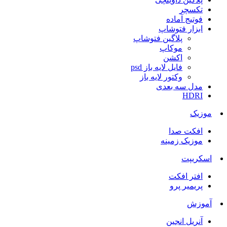
تکسچر
فوتیج آماده
ابزار فتوشاپ
پلاگین فتوشاپ
موکاپ
اکشن
فایل لایه باز psd
وکتور لایه باز
مدل سه بعدی
HDRI
موزیک
افکت صدا
موزیک زمینه
اسکریپت
افتر افکت
پریمیر پرو
آموزش
آنریل انجین