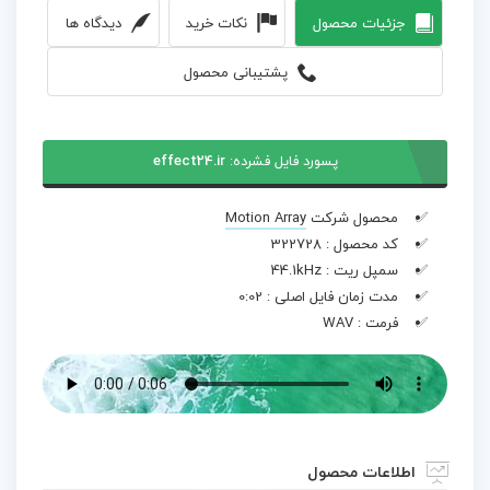
جزئیات محصول
نکات خرید
دیدگاه ها
پشتیبانی محصول
پسورد فایل فشرده:
effect24.ir
محصول شرکت
Motion Array
کد محصول :
322728
سمپل ریت :
44.1kHz
مدت زمان فایل اصلی :
0:02
فرمت :
WAV
اطلاعات محصول