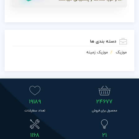
دسته بندی ها
موزیک
موزیک زمینه
19189
24677
محصول برای فروش
تعداد سفارشات
1168
21