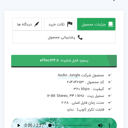
جزئیات محصول
نکات خرید
دیدگاه ها
پشتیبانی محصول
پسورد فایل فشرده:
effect24.ir
محصول شرکت
Audio Jungle
کد محصول :
20404253
کیفیت :
320 kbps
سمپل ریت :
16-Bit Stereo, 44.1 kHz
مدت زمان فایل اصلی :
2:28
قابلت تکرار (لوپ) :
ندارد