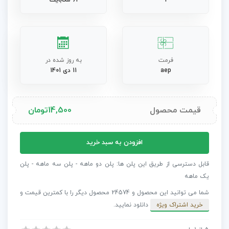
1
61 مگابایت
فرمت
به روز شده در
aep
11 دی 1401
قیمت محصول
14,500
تومان
پروژه
افزودن به سبد خرید
افترافکت
بسته
قابل دسترسی از طریق این پلن ها: پلن دو ماهه - پلن سه ماهه - پلن
نمایش
یک ماهه
لوگوی
شما می توانید این محصول و 24574 محصول دیگر را با کمترین قیمت و
مسطح
خرید اشتراک ویژه
دانلود نمایید.
و
ساده