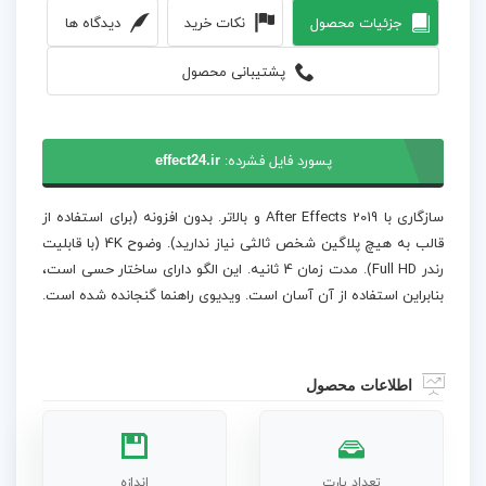
جزئیات محصول
نکات خرید
دیدگاه ها
پشتیبانی محصول
پسورد فایل فشرده:
effect24.ir
سازگاری با After Effects 2019 و بالاتر. بدون افزونه (برای استفاده از
قالب به هیچ پلاگین شخص ثالثی نیاز ندارید). وضوح 4K (با قابلیت
رندر Full HD). مدت زمان 4 ثانیه. این الگو دارای ساختار حسی است،
بنابراین استفاده از آن آسان است. ویدیوی راهنما گنجانده شده است.
اطلاعات محصول
تعداد پارت
اندازه