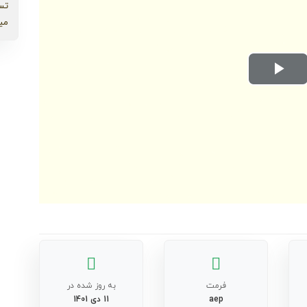
تس
می
Play
Video
فرمت
به روز شده در
aep
11 دی 1401