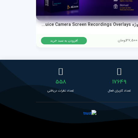
پروژه AEJuice Camera Screen Recordings Overlays برای پریمیر پرو و افترافکت
دانلود پروژه ا
27,500
تومان
15,500
تومان
افزودن به سبد خرید
558
17649
تعداد کاربران فعال
تعداد نظرات دریافتی