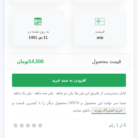
فرمت
به روز شده در
aep
11 دی 1401
قیمت محصول
14,500
تومان
پروژه
افزودن به سبد خرید
افترافکت
نمایش
قابل دسترسی از طریق این پلن ها: پلن دو ماهه - پلن سه ماهه - پلن یک ماهه
اسلاید
شما می توانید این محصول و 24574 محصول دیگر را با کمترین قیمت و
(شهر
خرید اشتراک ویژه
دانلود نمایید.
شاد)
عدد
5
از
1
رای
پروژه افترافکت نمایش اسلاید (شهر شاد)
پروژه افترافکت نمایش اسلاید (شهر شاد)