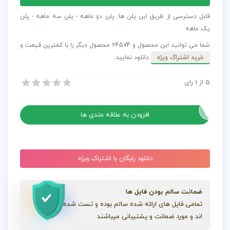
صدا
:
قابل دسترسی از طریق این پلن ها: پلن دو ماهه - پلن سه ماهه - پلن
نویز
یک ماهه
و
شما می توانید این محصول و 24574 محصول دیگر را با کمترین قیمت و
پازیت
خرید اشتراک ویژه
دانلود نمایید.
با
اخطار
5
از
1
رای
افکت صدا : نویز و پازیت با اخطار Snow Avalanche Coming
Snow
افکت صدا : نویز و پازیت با اخطار Snow Avalanche Coming
Avalanche
Coming
افزودن به علاقه مندی ها
عدد
دانلود رایگان با اشتراک ویژه
ضمانت سالم بودن فایل ها
تمامی فایل های ارائه شده سالم بوده و تست شده
اند و مورد ضمانت و پشتیبانی میباشند