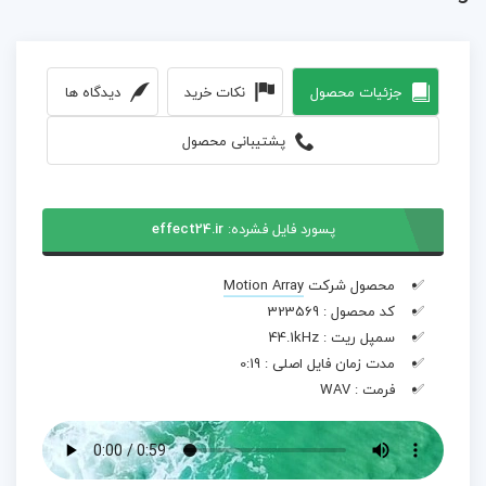
جزئیات محصول
نکات خرید
دیدگاه ها
پشتیبانی محصول
پسورد فایل فشرده:
effect24.ir
محصول شرکت
Motion Array
کد محصول :
323569
سمپل ریت :
44.1kHz
مدت زمان فایل اصلی :
0:19
فرمت :
WAV