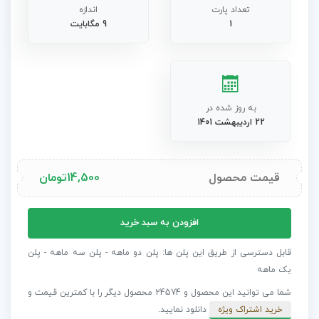
تعداد پارت
اندازه
1
9 مگابایت
به روز شده در
22 اردیبهشت 1401
قیمت محصول
14,500
تومان
پروژه
افزودن به سبد خرید
آماده
پریمیر
قابل دسترسی از طریق این پلن ها: پلن دو ماهه - پلن سه ماهه - پلن
مجموعه
یک ماهه
نوتیفیکیشن
شما می توانید این محصول و 24574 محصول دیگر را با کمترین قیمت و
10
خرید اشتراک ویژه
دانلود نمایید.
شبکه