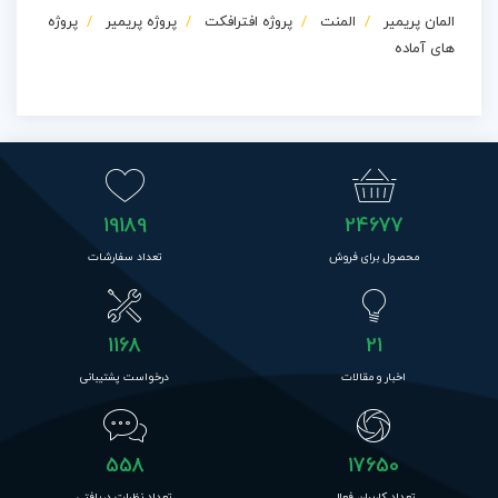
المان پریمیر
المنت
پروژه افترافکت
پروژه پریمیر
پروژه
های آماده
19189
24677
محصول برای فروش
تعداد سفارشات
1168
21
اخبار و مقالات
درخواست پشتیبانی
558
17650
تعداد کاربران فعال
تعداد نظرات دریافتی