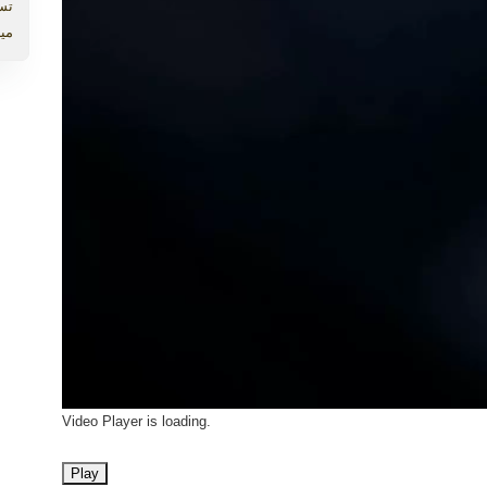
تس
میب
Video Player is loading.
Play