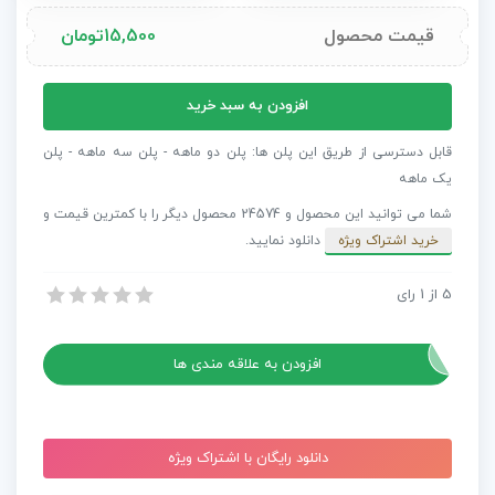
قیمت محصول
15,500
تومان
مجموعه
افزودن به سبد خرید
جلوه
های
قابل دسترسی از طریق این پلن ها: پلن دو ماهه - پلن سه ماهه - پلن
صوتی
یک ماهه
باران
شما می توانید این محصول و 24574 محصول دیگر را با کمترین قیمت و
The
خرید اشتراک ویژه
دانلود نمایید.
Rain
Library
5
از
1
رای
مجموعه جلوه های صوتی باران The Rain Library
عدد
مجموعه جلوه های صوتی باران The Rain Library
افزودن به علاقه مندی ها
دانلود رایگان با اشتراک ویژه