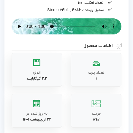
تعداد افکت:
100
سمپل ریت:
Stereo 24bit , 48kHz
اطلاعات محصول
تعداد پارت
اندازه
1
2.2 گیگابایت
فرمت
به روز شده در
wav
22 اردیبهشت 1401