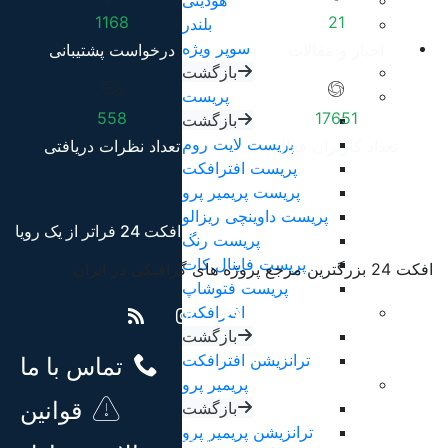
هودینی
1168
21
بلندر
سوپر ویژه
اخبار و مقالات
درخواست پشتیبانی
بازگشت
پریست
558
17651
بازگشت
پریست لایت روم
تعداد کاربران فعال
تعداد نظرات دریافتی
پریست افترافکت
پریست پریمیر پرو
پریست داوینچی ریزالو
با افکت 24 فراتر از یک رویا
پریست رنگ
پریست فاینال کات
افکت 24 بزرگترین مرجع پروژه های گرافیکی در ایران
پریست فتوشاپ
افترافکت
بازگشت
ترانزیشن افترافکت
تماس با ما
پریمیر پرو
قوانین
بازگشت
ترانزیشن پریمیر پرو