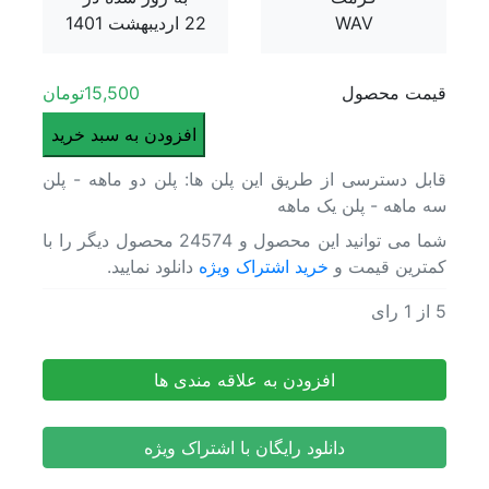
پلاگین سینمافوردی
WAV
22 اردیبهشت 1401
پلاگین داوینچی
تکسچر
فوتیج آماده
قیمت محصول
15,500
تومان
ابزار فتوشاپ
مجموع
افزودن به سبد خرید
بازگشت
جلوه
پلاگین فتوشاپ
قابل دسترسی از طریق این پلن ها: پلن دو ماهه - پلن
های
موکاپ
سه ماهه - پلن یک ماهه
صوتی
اکشن
برای
شما می توانید این محصول و 24574 محصول دیگر را با
فایل لایه باز psd
فیلمسا
کمترین قیمت و
خرید اشتراک ویژه
دانلود نمایید.
وکتور لایه باز
The
مدل سه بعدی
imate
5
از
1
رای
مجموعه جلوه های صوتی برای فیلمسازان The Ultimate Filmmakers SFX Bundle
HDRI
akers
مجموعه جلوه های صوتی برای فیلمسازان The Ultimate Filmmakers SFX Bundle
موزیک
SFX
بازگشت
افزودن به علاقه مندی ها
undle
افکت صدا
عدد
موزیک زمینه
دانلود رایگان با اشتراک ویژه
اسکریپت
بازگشت