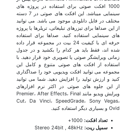
بازگشت
1000 افکت صوتی برای استفاده در پروژه های
ترانزیشن
سینمایی میباشد. این افکت های صوتی در 7 دسته
اسلایدشو
مختلف در فایل دانلودی موجود می باشد. می توانید
پرزنتیشن
از این صداها برای تیزرهای تبلیغاتی، تریلرها یا پروژه
افتتاحیه
های سینمایی استفاده کنید. صداها برای استفاده
اینفوگرافی
حرفه ای با کیفیت 24 بیت در مجموعه قرار داده
بکگراند
شده اند، فقط باید هر کدام را بکشید و در جدول
موکاپ
زمانی ویرایشگر صوتی یا تصویری خود قرار دهید. با
نمایش های ویدیویی
استفاده از افکت های صوتی متنوع و کامل این
تیزر پریمیر
مجموعه می توانید افکت ویدیویی خود را صداگذاری
موشن گرافیک
کنید و ارزش تولید را افزایش دهید. شما می توانید
ابزار پریمیر
از این جلوه های صوتی در اکثر نرم افزارهای
تایتل
ویرایش ویدیو مانند Premier، After Effects، Final
طرح اینستاگرام
Cut، Da Vinci، SpeedGrade، Sony Vegas،
نمایش لوگو
Ovid و بسیاری دیگر استفاده کنید.
المان پریمیر
تعداد افکت:
1000+
ویژوالایزر موزیک
سمپل ریت:
Stereo 24bit , 48kHz
سینمافوردی