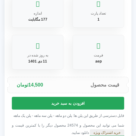
تعداد پارت
اندازه
1
177 مگابایت
فرمت
به روز شده در
aep
11 دی 1401
قیمت محصول
14,500
تومان
پروژه
افزودن به سبد خرید
افترافکت
لوگوی
قابل دسترسی از طریق این پلن ها: پلن دو ماهه - پلن سه ماهه - پلن یک ماهه
طبیعت
شما می توانید این محصول و 24574 محصول دیگر را با کمترین قیمت و
جنگل
خرید اشتراک ویژه
دانلود نمایید.