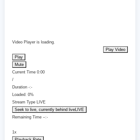
Video Player is loading.
Play Video
Play
Mute
Current Time
0:00
/
Duration
-:-
Loaded
:
0%
Stream Type
LIVE
Seek to live, currently behind live
LIVE
Remaining Time
-
-:-
1x
Playback Rate