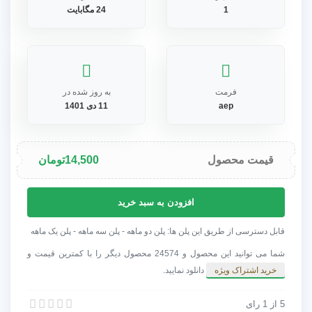
1
24 مگابایت
فرمت
به روز شده در
aep
11 دی 1401
قیمت محصول
14,500
تومان
پروژه
افزودن به سبد خرید
افترافکت
کرم
قابل دسترسی از طریق این پلن ها: پلن دو ماهه - پلن سه ماهه - پلن یک ماهه
چاله
شما می توانید این محصول و 24574 محصول دیگر را با کمترین قیمت و
فضایی
خرید اشتراک ویژه
دانلود نمایید.
/
نمایش
5
از
1
رای
پروژه افترافکت کرم چاله فضایی / نمایش لوگو تونل