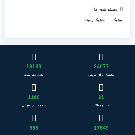
دسته بندی ها
موزیک
موزیک زمینه
19189
24677
محصول برای فروش
تعداد سفارشات
1168
21
اخبار و مقالات
درخواست پشتیبانی
558
17649