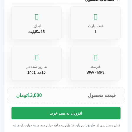
تعداد پارت
اندازه
1
15 مگابایت
فرمت
به روز شده در
WAV - MP3
10 دی 1401
قیمت محصول
13,000
تومان
آهنگ
افزودن به سبد خرید
بی
کلام
قابل دسترسی از طریق این پلن ها: پلن دو ماهه - پلن سه ماهه - پلن یک ماهه