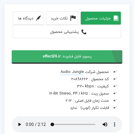
جزئیات محصول
نکات خرید
دیدگاه ها
پشتیبانی محصول
پسورد فایل فشرده:
effect24.ir
محصول شرکت
Audio Jungle
کد محصول :
20898662
کیفیت :
320 kbps
سمپل ریت :
16-Bit Stereo, 44.1 kHz
مدت زمان فایل اصلی :
2:12
قابلت تکرار (لوپ) :
ندارد