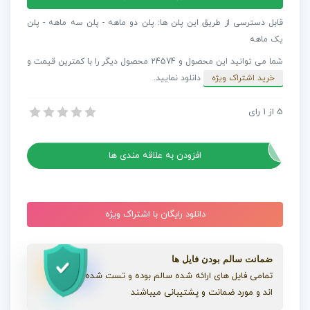
بی
کلام
قابل دسترسی از طریق این پلن ها: پلن دو ماهه - پلن سه ماهه - پلن
مخصوص
یک ماهه
اسلایدشو
شما می توانید این محصول و 24574 محصول دیگر را با کمترین قیمت و
تبلیغاتی
خرید اشتراک ویژه
دانلود نمایید.
Motivating
Business
5
از
1
رای
آهنگ بی کلام مخصوص اسلایدشو تبلیغاتی Motivating Business Corporate
Corporate
آهنگ بی کلام مخصوص اسلایدشو تبلیغاتی Motivating Business Corporate
عدد
افزودن به علاقه مندی ها
دانلود رایگان با اشتراک ویژه
ضمانت سالم بودن فایل ها
تمامی فایل های ارائه شده سالم بوده و تست شده
اند و مورد ضمانت و پشتیبانی میباشند