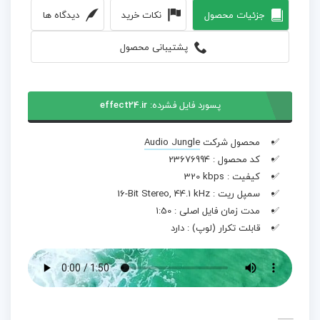
جزئیات محصول
نکات خرید
دیدگاه ها
پشتیبانی محصول
پسورد فایل فشرده:
effect24.ir
محصول شرکت
Audio Jungle
کد محصول :
23676994
کیفیت :
320 kbps
سمپل ریت :
16-Bit Stereo, 44.1 kHz
مدت زمان فایل اصلی :
1:50
قابلت تکرار (لوپ) :
دارد