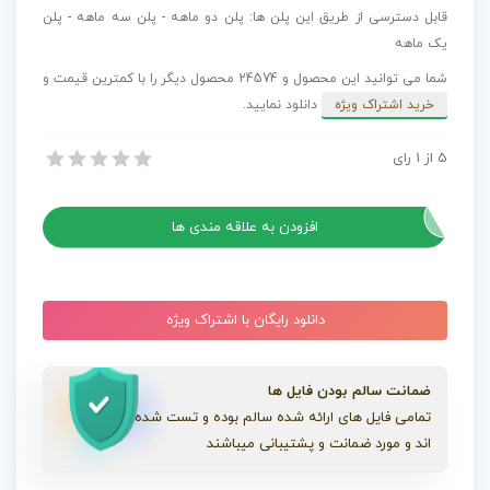
تیزر
قابل دسترسی از طریق این پلن ها: پلن دو ماهه - پلن سه ماهه - پلن
Mellow
یک ماهه
Wood
شما می توانید این محصول و 24574 محصول دیگر را با کمترین قیمت و
عدد
خرید اشتراک ویژه
دانلود نمایید.
5
از
1
رای
آهنگ مخصوص تیزر Mellow Wood
آهنگ مخصوص تیزر Mellow Wood
افزودن به علاقه مندی ها
دانلود رایگان با اشتراک ویژه
ضمانت سالم بودن فایل ها
تمامی فایل های ارائه شده سالم بوده و تست شده
اند و مورد ضمانت و پشتیبانی میباشند