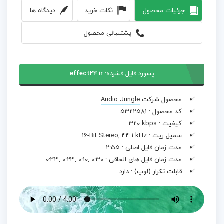
جزئیات محصول
نکات خرید
دیدگاه ها
پشتیبانی محصول
پسورد فایل فشرده:
effect24.ir
محصول شرکت
Audio Jungle
کد محصول :
5322581
کیفیت :
320 kbps
سمپل ریت :
16-Bit Stereo, 44.1 kHz
مدت زمان فایل اصلی :
2:55
مدت زمان فایل های الحاقی :
0:43, 0:23, 0:10, 0:30
قابلت تکرار (لوپ) :
دارد